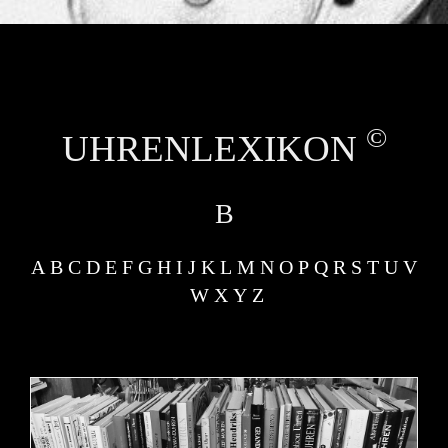
UHRMACHER – UHRENREPARATUR –
UHRENWERKSTATT
©
UHRENLEXIKON
B
A
B
C
D
E
F
G
H
I
J
K
L
M
N
O
P
Q
R
S
T
U
V
W
X
Y
Z