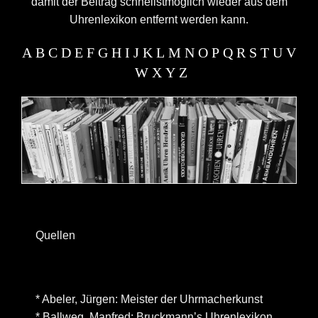
damit der Beitrag schnellstmöglich wieder aus dem
Uhrenlexikon entfernt werden kann.
A
B
C
D
E
F
G
H
I
J
K
L
M
N
O
P
Q
R
S
T
U
V
W
X
Y
Z
Quellen
* Abeler, Jürgen: Meister der Uhrmacherkunst
* Ballweg, Manfred: Bruckmann’s Uhrenlexikon