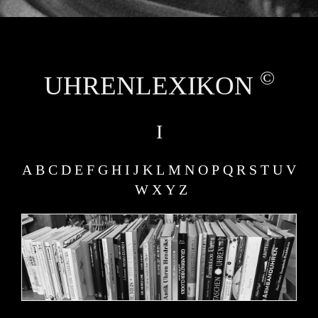
LENZKIRCH UHREN REPARIEREN
©
UHRENLEXIKON
I
A
B
C
D
E
F
G
H
I
J
K
L
M
N
O
P
Q
R
S
T
U
V
W
X
Y
Z