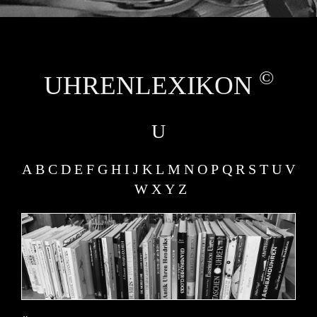
UHRENREPARATUR – UHRMACHER
©
UHRENLEXIKON
U
A
B
C
D
E
F
G
H
I
J
K
L
M
N
O
P
Q
R
S
T
U
V
W
X
Y
Z